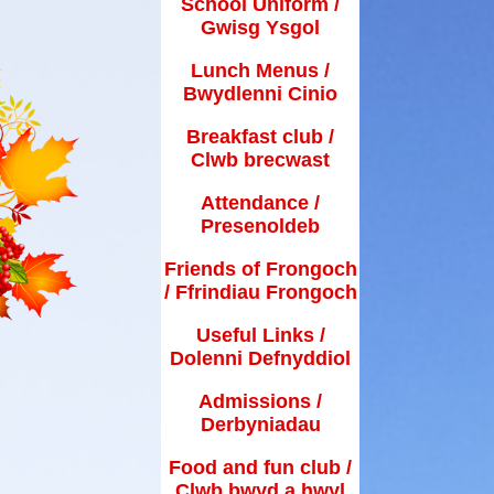
School Uniform /
Frongoch
Gwisg Ysgol
Useful Links / Dolenni
Lunch Menus /
Defnyddiol
Bwydlenni Cinio
Admissions / Derbyniadau
Breakfast club /
Clwb brecwast
od and fun club / Clwb bwyd
a hwyl
Attendance /
Presenoldeb
arent Support / Cefnogaeth
Rhieni
Friends of Frongoch
/ Ffrindiau Frongoch
School Calender / Calendr
Ysgol
Useful Links /
Dolenni Defnyddiol
ihull Approach / Dull Solihull
Admissions /
ecial Events / Digwyddiadau
Derbyniadau
arbennig
Food and fun club /
Clwb bwyd a hwyl