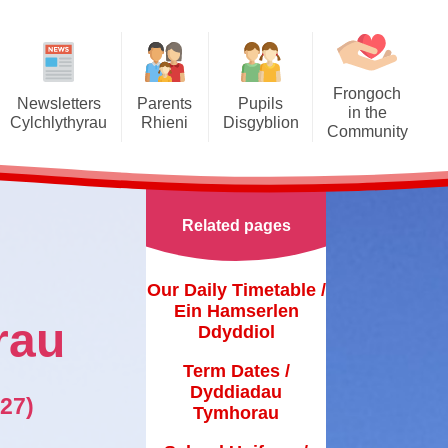
Frongoch
Newsletters
Parents
Pupils
in the
Cylchlythyrau
Rhieni
Disgyblion
Community
newsletters
Our Daily Timetable / Ein
Senedd Frongoch
Denbigh High School / Ysgol
ythyrau)
Hamserlen Ddyddiol
Uwchradd Dinbych
Games / Gemau
Newsletters
Term Dates / Dyddiadau
Related pages
Open the book / agor y llyfr
ythyrau)
Tymhorau
Class Page / Tudalen dosbarth
Ysgol Y Parc
 Newsletters
hool Uniform / Gwisg Ysgol
Learning Apps / Dysgu apps
Our Daily Timetable /
u hanner tymor)
Ein Hamserlen
ch Menus / Bwydlenni Cinio
Urdd
rau
Ddyddiol
eakfast club / Clwb brecwast
Virtual Library / Llyfrgell rithwir
Term Dates /
Dyddiadau
Attendance / Presenoldeb
27)
Tymhorau
iends of Frongoch / Ffrindiau