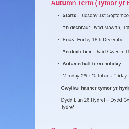
Autumn Term (Tymor yr 
Starts:
Tuesday 1st Septembe
Yn dechrau:
Dydd Mawrth, 1af
Ends:
Friday 18th December
Yn dod i ben:
Dydd Gwener 18
Autumn half term holiday:
Monday 26th October - Friday 3
Gwyliau hanner tymor yr hydr
Dydd Llun 26 Hydref – Dyd
Hydref