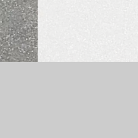
Log in
|
©2026 Ysgol Frongoch
|
School Websit
Cookie Policy
This site uses cookies to store information on your computer.
Cl
Accept All
Manage Cookies
Deny All