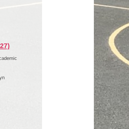
027)
academic
dyn