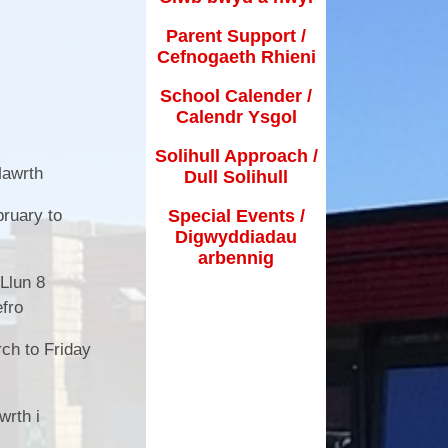
Parent Support /
Cefnogaeth Rhieni
School Calender /
Calendr Ysgol
Solihull Approach /
Mawrth
Dull Solihull
Special Events /
ruary to
Digwyddiadau
arbennig
d Llun 8
fro
ch to Friday
 Mawrth i