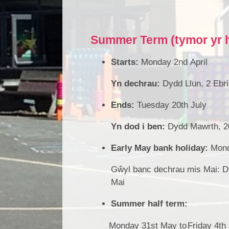
Summer Term (tymor yr h
Starts:
Monday 2nd April
Yn dechrau:
Dydd Llun, 2 Ebril
Ends:
Tuesday 20th July
Yn dod i ben:
Dydd Mawrth, 20
Early May bank holiday:
Mond
Gŵyl banc dechrau mis Mai: Dy
Mai
Summer half term:
Monday 31st May to
Friday 4th