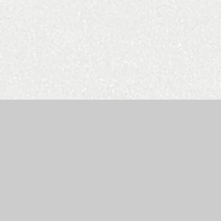
e by
Juniper Websites
|
High Visibility Version
|
Accessibility St
ick here for more information